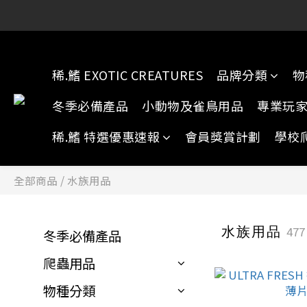
稀.鰭元朗店:
稀.鰭元朗店:
稀.鰭 EXOTIC CREATURES
品牌分類
物
冬季必備產品
小動物及雀鳥用品
專業玩
稀.鰭 特選優惠速報
會員獎賞計劃
學校
全部商品
/
水族用品
水族用品
47
冬季必備產品
爬蟲用品
物種分類