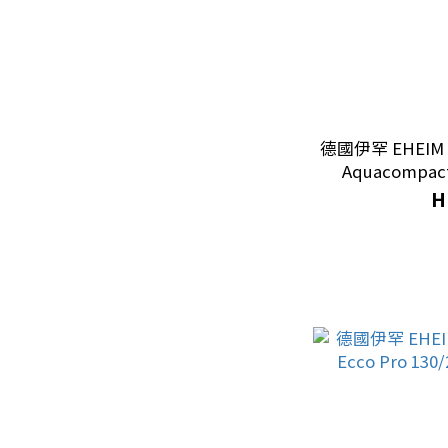
水龜浮台 (1)
山洞｜躲避處 (2)
其他造景產品 (11)
造景石 (2)
德國伊罕 EHEIM 延
仿真植物 (4)
Aquacompact
H
木頭｜樹枝 (7)
EHEIM 外置過濾器系列
Professionel 5e WI-FI
頂級系列 (4)
Professionel 4+ 玩家系
列 (5)
Ecco Pro 節能系列 (3)