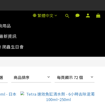
1號金德行11樓
繁體中文
1號金德行11樓
狗用品
最新資訊
rty! 爬蟲生日會
選
商品排序
每頁顯示 72 個