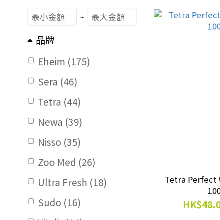
~
品牌
Eheim (175)
Sera (46)
Tetra (44)
Newa (39)
Nisso (35)
Zoo Med (26)
Tetra Perf
Ultra Fresh (18)
10
Sudo (16)
HK$48.0