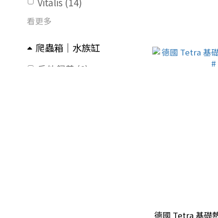
Vitalis (14)
看更多
爬蟲箱｜水族缸
戶外飼養 (6)
塑膠爬箱 (2)
套缸 (5)
玻璃缸底櫃 (3)
水族缸 (14)
所有水龜糧
水龜零食 (2)
成體水龜糧 (1)
德國 Tetra 基礎