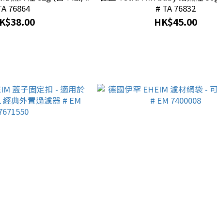
TA 76864
# TA 76832
K$38.00
HK$45.00