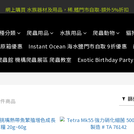
 又新街51P號富祐閣16號地下｜ 稀.鰭旺角店: 西洋菜南街10
網上購買 水族器材及用品，稀.鰭門市自取-額外5%折扣
 又新街51P號富祐閣16號地下｜ 稀.鰭旺角店: 西洋菜南街10
種分類
爬蟲用品
水族用品
爬蟲動物
貓
家原箱優惠
Instant Ocean 海水鹽門市自取 9折優惠
爬蟲館 機構爬蟲展區 爬蟲教室
Exotic Birthday Pa
篩
7 件商品