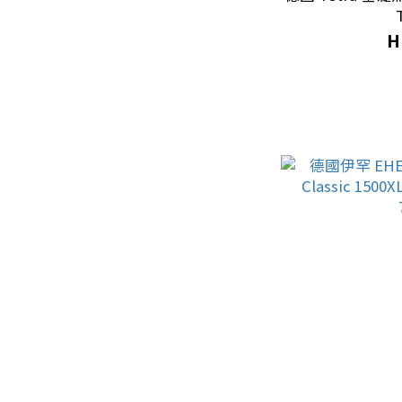
年幼水龜糧 (1)
H
糧食類
蝦糧 (1)
金魚｜錦鯉糧 (16)
海水魚糧 (18)
淡水｜熱帶魚糧 (49)
守宮｜蜥蜴 | 其他爬蟲
糧食 (3)
底材
其他底材 (3)