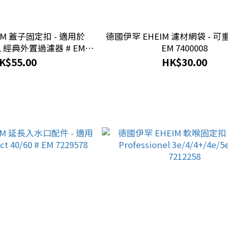
IM 蓋子固定扣 - 適用於
德國伊罕 EHEIM 濾材網袋 - 可
XL 經典外置過濾器 # EM
EM 7400008
7671550
K$55.00
HK$30.00