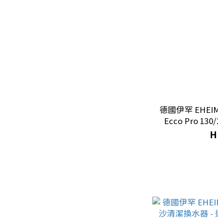
EHEIM Classic 經典系
列 (5)
監測器｜溫濕度計
濕度計 (1)
溫度計 (4)
德國伊罕 EHEIM 
清潔用品
Ecco Pro 130/
H
清潔工具 (12)
清潔劑 (2)
所有過濾器
懸掛式過濾器 (3)