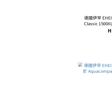
沙子 (12)
餵食及飲水設備
德國伊罕 EHE
餵食器 (1)
Classic 1500
H
餵食工具 (2)
燈具
UV 燈管 (2)
保溫設備 ｜溫濕度控制
暖管 (10)
溫度控制器 (3)
造景裝飾