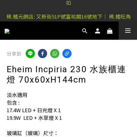
稀.鰭元朗店: 又新街51P號富祐閣16號地下｜ 稀.鰭旺角
稀.鰭元朗店: 又新街51P號富祐閣16號地下｜ 稀.鰭旺角
店: 西洋菜南街101號金德行11樓
店: 西洋菜南街101號金德行11樓
網上購買 水族器材及用品，稀.鰭門市自取-額外5%折
扣
稀.鰭元朗店: 又新街51P號富祐閣16號地下｜ 稀.鰭旺角
分享到
店: 西洋菜南街101號金德行11樓
Eheim Incpiria 230 水族櫃連
燈 70x60xH144cm
淡水適用
包含 :
17.4W LED + 日光燈 X 1
19.9W  LED + 水草燈 X 1
玻璃缸（玻璃）尺寸：