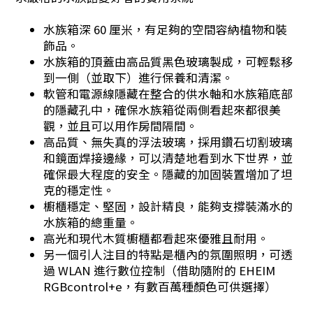
水族箱深 60 厘米，有足夠的空間容納植物和裝
飾品。
水族箱的頂蓋由高品質黑色玻璃製成，可輕鬆移
到一側（並取下）進行保養和清潔。
軟管和電源線隱藏在整合的供水軸和水族箱底部
的隱藏孔中，確保水族箱從兩側看起來都很美
觀，並且可以用作房間隔間。
高品質、無失真的浮法玻璃，採用鑽石切割玻璃
和鏡面焊接邊緣，可以清楚地看到水下世界，並
確保最大程度的安全。隱藏的加固裝置增加了坦
克的穩定性。
櫥櫃穩定、堅固，設計精良，能夠支撐裝滿水的
水族箱的總重量。
高光和現代木質櫥櫃都看起來優雅且耐用。
另一個引人注目的特點是櫃內的氛圍照明，可透
過 WLAN 進行數位控制（借助隨附的 EHEIM
RGBcontrol+e，有數百萬種顏色可供選擇）