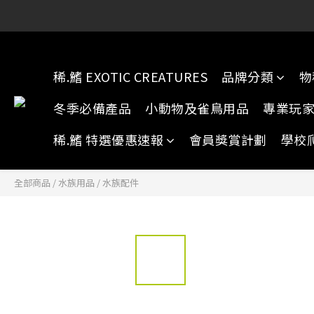
稀.鰭元朗店:
稀.鰭元朗店:
稀.鰭 EXOTIC CREATURES
品牌分類
物
冬季必備產品
小動物及雀鳥用品
專業玩
稀.鰭 特選優惠速報
會員獎賞計劃
學校
全部商品
/
水族用品
/
水族配件