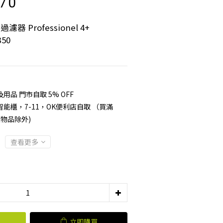
70
器 Professionel 4+ 
350
品 門市自取 5% OFF
能櫃，7-11，OK便利店自取 （買滿
型物品除外)
查看更多
立即購買