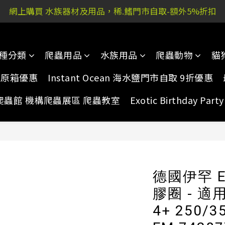
網上購買 水族器材及用品，稀.鰭門市自取-額外5%折扣
 又新街51P號富祐閣16號地下｜ 稀.鰭旺角店: 西洋菜南街10
 又新街51P號富祐閣16號地下｜ 稀.鰭旺角店: 西洋菜南街10
種分類
爬蟲用品
水族用品
爬蟲動物
貓
家原箱優惠
Instant Ocean 海水鹽門市自取 9折優惠
爬蟲館 機構爬蟲展區 爬蟲教室
Exotic Birthday Pa
德國伊罕 E
膠圈 - 適用於
4+ 250/35