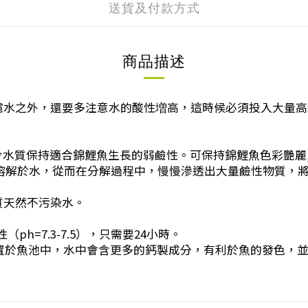
送貨及付款方式
商品描述
水之外，還要多注意水的酸性増高，這時候必須投入大量高
.令水質保持適合錦鯉魚生長的弱鹼性。可保持錦鯉魚色彩艷
％能溶解於水，從而在分解過程中，慢慢滲透出大量鹼性物質
質天然不污染水。
h=7.3-7.5），只需要24小時。
殼置於魚池中，水中會含更多的鈣製成分，有利於魚的發色，