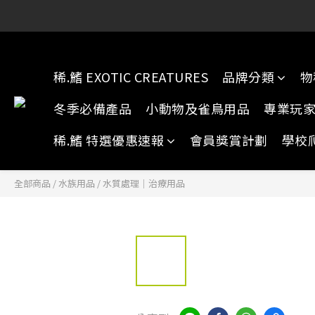
稀.鰭元朗店:
稀.鰭元朗店:
稀.鰭 EXOTIC CREATURES
品牌分類
物
冬季必備產品
小動物及雀鳥用品
專業玩
稀.鰭 特選優惠速報
會員獎賞計劃
學校
全部商品
/
水族用品
/
水質處理｜治療用品