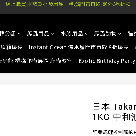
 又新街51P號富祐閣16號地下｜ 稀.鰭旺角店: 西洋菜南街10
 又新街51P號富祐閣16號地下｜ 稀.鰭旺角店: 西洋菜南街10
種分類
爬蟲用品
水族用品
爬蟲動物
貓
家原箱優惠
Instant Ocean 海水鹽門市自取 9折優惠
爬蟲館 機構爬蟲展區 爬蟲教室
Exotic Birthday Pa
日本 Tak
1KG 中
飼養錦鯉控制酸鹼