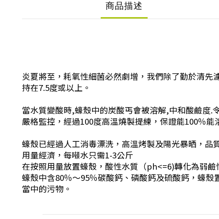
商品描述
炎夏將至，耗氧性細菌必然劇增，我們除了勤於清先濾
持在7.5度或以上。
當水質變酸時,蠔殼中的炭酸丐會被溶解,中和酸鹼度
嚴格監控，經過100度高溫燒製提練，保證能100
蠔殼已經過人工消毒漂洗，高溫烤製及陽光暴晒，品
用量經濟，每噸水只需1-3公斤
在按照用量放置蠔殼，酸性水質（ph<=6)轉化為弱鹼性（p
蠔殼中含80％～95％碳酸鈣、磷酸鈣及硫酸鈣，蠔
當中的污物。