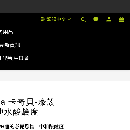
1號金德行11樓
1號金德行11樓
繁體中文
狗用品
最新資訊
rty! 爬蟲生日會
ara 卡奇貝-蠔殼
和池水酸鹼度
PH值的必備恩物｜中和酸鹼度