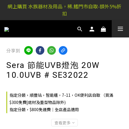
稀.鰭元朗店: 又新街51P號富祐閣16號地下｜ 稀.鰭旺角
網上購買 水族器材及用品，稀.鰭門市自取-額外5%折
店: 西洋菜南街101號金德行11樓
扣
稀.鰭元朗店: 又新街51P號富祐閣16號地下｜ 稀.鰭旺角
店: 西洋菜南街101號金德行11樓
分享到
Sera 節能UVB燈泡 20W
10.0UVB # SE32022
指定分類，順豐站，智能櫃，7-11，OK便利店自取 （買滿
$300免費|底材及重型物品除外)
指定分類，$800免運費｜全店產品適用
查看更多