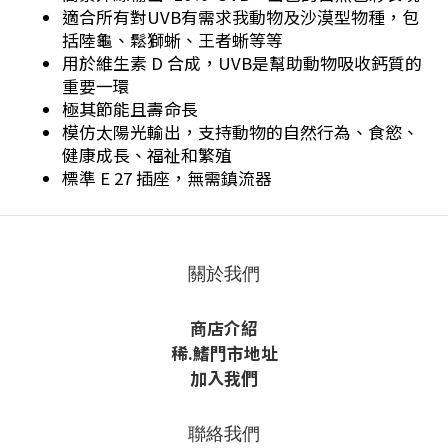
適合所有對UVB有需求我動物及沙漠型物種，包
括陸龜、鬆獅蜥、王者蜥等等
用於維生素 D 合成，UVB是幫助動物吸收鈣質的
重要一環
極其節能且壽命長
模仿太陽光輸出，支持動物的自然行為、食慾、
健康成長、福祉和繁殖
標準 E 27 插座，無需鎮流器
關於我們
商店介紹
稀
.鰭
門市地址
加入我們
聯絡我們