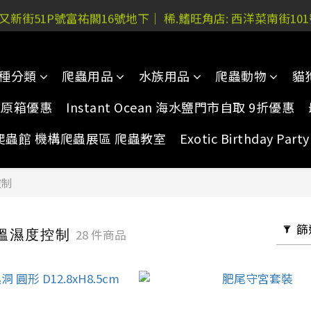
 又新街51P號富祐閣16號地下｜ 稀.鰭旺角店: 西洋菜南街10
 又新街51P號富祐閣16號地下｜ 稀.鰭旺角店: 西洋菜南街10
網上購買 水族器材及用品，稀.鰭門市自取-額外5%折扣
種分類
爬蟲用品
水族用品
爬蟲動物
貓
 又新街51P號富祐閣16號地下｜ 稀.鰭旺角店: 西洋菜南街10
家原箱優惠
Instant Ocean 海水鹽門市自取 9折優惠
爬蟲館 機構爬蟲展區 爬蟲教室
Exotic Birthday Pa
控制
篩
｜溫濕度控制
28 件商品