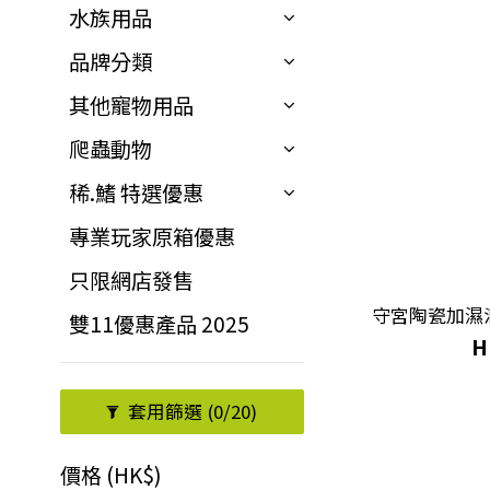
水族用品
品牌分類
其他寵物用品
爬蟲動物
稀.鰭 特選優惠
專業玩家原箱優惠
只限網店發售
雙11優惠產品 2025
H
套用篩選
(0/20)
價格 (HK$)