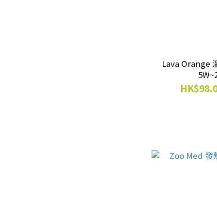
Lava Orang
5W~
HK$98.0