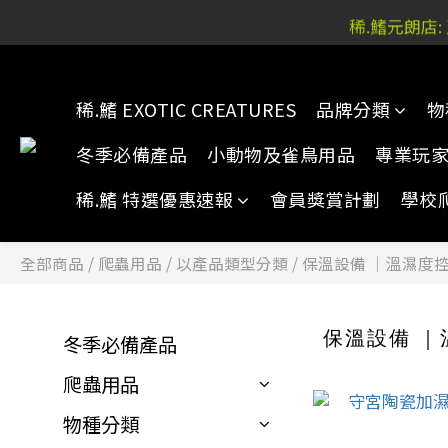
稀.鰭元朗店:
稀.鰭元朗店:
稀.鰭 EXOTIC CREATURES
品牌分類
物
稀.鰭元朗店:
冬季必備產品
小動物及雀鳥用品
專業玩
稀.鰭 特選優惠速報
會員獎賞計劃
學校
全部商品
/
爬蟲用品
/
以產品類型分類
/
保溫設備 ｜溫濕度
保溫設備 
冬季必備產品
爬蟲用品
物種分類