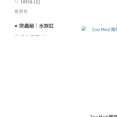
Tetra (1)
看更多
爬蟲箱｜水族缸
戶外飼養 (1)
燈具
陶瓷暖膽 (1)
紅外線及保暖燈泡 (1)
保溫設備 ｜溫濕度控制
暖管 (9)
溫度控制器 (6)
Zoo Med 簡