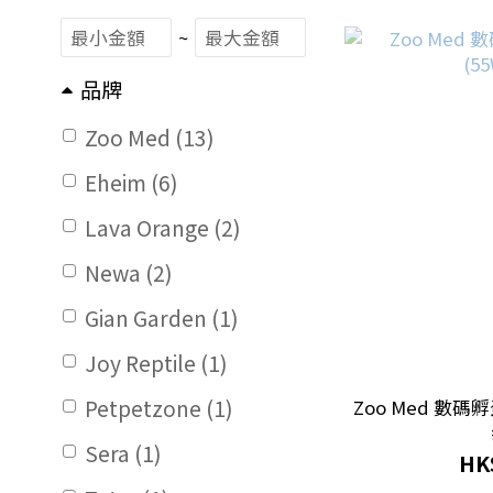
~
品牌
Zoo Med (13)
Eheim (6)
Lava Orange (2)
Newa (2)
Gian Garden (1)
Joy Reptile (1)
Petpetzone (1)
Zoo Med 數碼孵蛋器
Sera (1)
HK