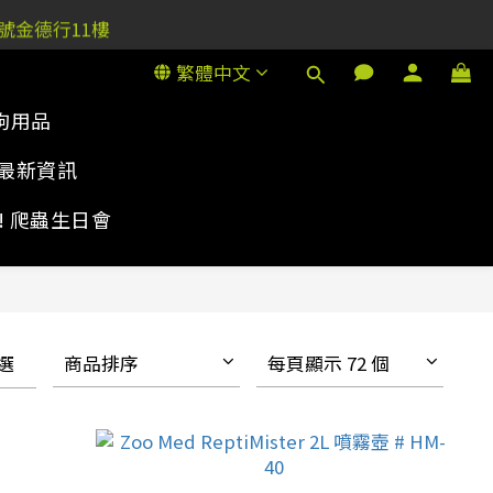
1號金德行11樓
1號金德行11樓
繁體中文
狗用品
1號金德行11樓
最新資訊
rty! 爬蟲生日會
選
商品排序
每頁顯示 72 個