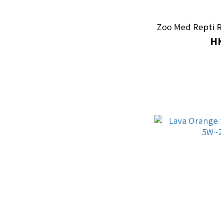
其他水族器材
Zoo Med Repti
HK
水冷機 (3)
暖管 (9)
其他配件
爬蟲配件 (1)