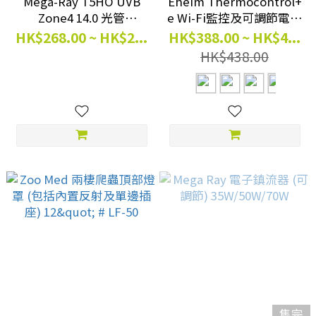
Mega-Ray T5HO UVB
Eheim Thermocontrol+
Zone4 14.0 光管
e Wi-Fi監控及可調節電子
24W~54W #MEG14.0
暖管 150W~300W
HK$268.00 ~ HK$2...
HK$388.00 ~ HK$4...
HK$438.00
售完