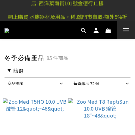
稀.鰭元朗店: 又新街51P號富祐閣16號地下｜ 稀.鰭旺角
網上購買 水族器材及用品，稀.鰭門市自取-額外5%折
店: 西洋菜南街101號金德行11樓
扣
稀.鰭元朗店: 又新街51P號富祐閣16號地下｜ 稀.鰭旺角
店: 西洋菜南街101號金德行11樓
冬季必備產品
85 件商品
篩選
商品排序
每頁顯示 72 個