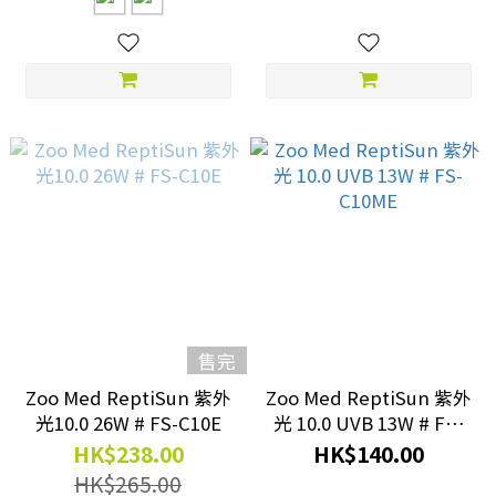
售完
Zoo Med ReptiSun 紫外
Zoo Med ReptiSun 紫外
光10.0 26W # FS-C10E
光 10.0 UVB 13W # FS-
C10ME
HK$238.00
HK$140.00
HK$265.00