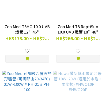
Zoo Med T5HO 10.0 UVB
Zoo Med T8 ReptiSun
燈管 12"~46"
10.0 UVB 燈管 18″~48"
HK$178.00 ~ HK$2...
HK$266.00 ~ HK$2...