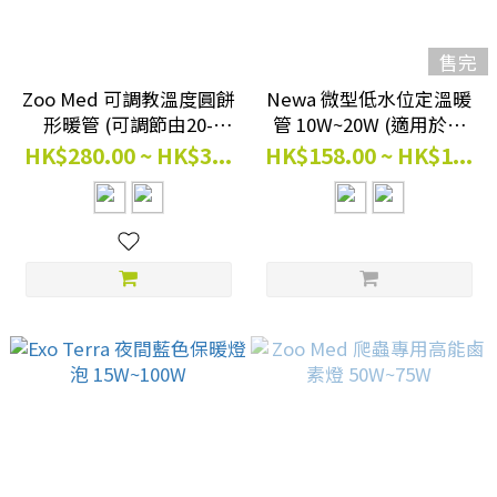
售完
Zoo Med 可調教溫度圓餅
Newa 微型低水位定溫暖
形暖管 (可調節由20-
管 10W~20W (適用於水
34°C) 25W~100W # PH-
龜、兩棲類) #NWO10P
HK$280.00 ~ HK$3...
HK$158.00 ~ HK$1...
25 # PH-100
#NWO20P