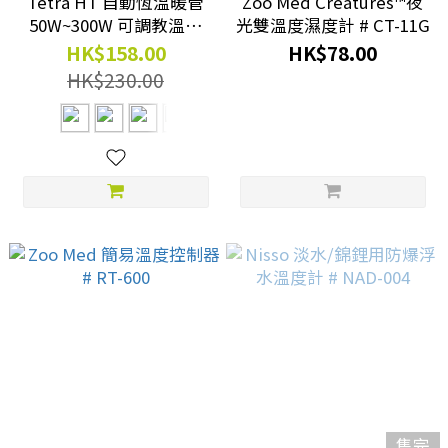
Tetra HT 自動恆溫暖管
Zoo Med Creatures™夜
50W~300W 可調教溫度
光雙溫度濕度計 # CT-11G
(波蘭製造）
HK$158.00
HK$78.00
HK$230.00
售完