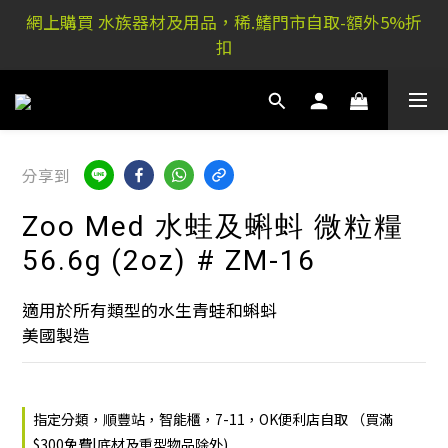
稀.鰭元朗店: 又新街51P號富祐閣16號地下｜ 稀.鰭旺角
網上購買 水族器材及用品，稀.鰭門市自取-額外5%折
店: 西洋菜南街101號金德行11樓
扣
稀.鰭元朗店: 又新街51P號富祐閣16號地下｜ 稀.鰭旺角
店: 西洋菜南街101號金德行11樓
分享到
Zoo Med 水蛙及蝌蚪 微粒糧
56.6g (2oz) # ZM-16
適用於所有類型的水生青蛙和蝌蚪
美國製造
指定分類，順豐站，智能櫃，7-11，OK便利店自取 （買滿
$300免費|底材及重型物品除外)