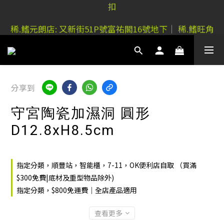
扣
稀.鰭元朗店: 又新街51P號富祐閣16號地下｜ 稀.鰭旺角
稀.鰭元朗店: 又新街51P號富祐閣16號地下｜ 稀.鰭旺角
店: 西洋菜南街101號金德行11樓
店: 西洋菜南街101號金德行11樓
分享到
守宮陶瓷加濕洞 圓形
D12.8xH8.5cm
指定分類，順豐站，智能櫃，7-11，OK便利店自取 （買滿
$300免費|底材及重型物品除外)
指定分類，$800免運費｜全店產品適用
查看更多