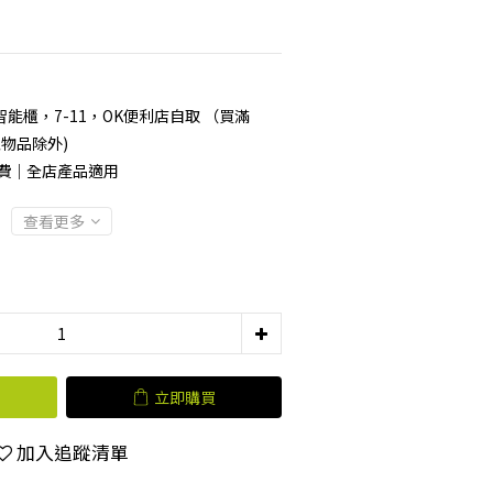
能櫃，7-11，OK便利店自取 （買滿
型物品除外)
運費｜全店產品適用
查看更多
立即購買
加入追蹤清單