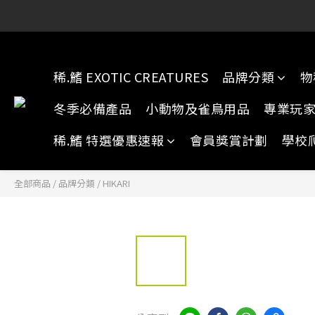
稀.鰭元朗店:
稀.鰭元朗店:
稀.鰭 EXOTIC CREATURES
品牌分類
物
冬季必備產品
小動物及雀鳥用品
專業玩
稀.鰭 特選優惠速報
會員獎賞計劃
學校
全部商品
/
品牌分類
/
HIKARI