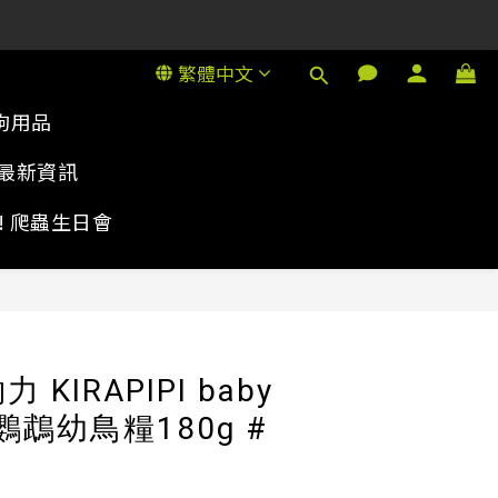
1號金德行11樓
1號金德行11樓
繁體中文
狗用品
最新資訊
rty! 爬蟲生日會
立即購買
夠力 KIRAPIPI baby
t 鸚鵡幼鳥糧180g #