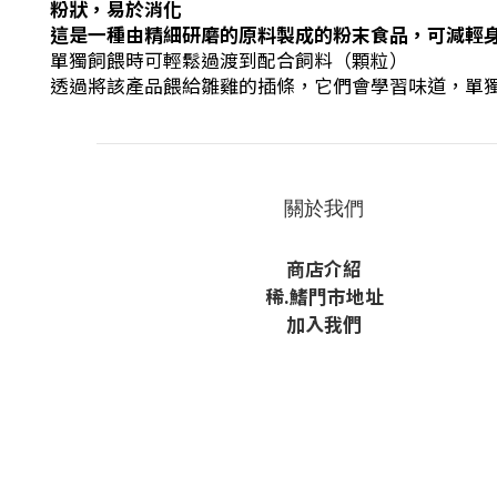
粉狀，易於消化
這是一種由精細研磨的原料製成的粉末食品，可減輕
單獨飼餵時可輕鬆過渡到配合飼料（顆粒）
透過將該產品餵給雛雞的插條，它們會學習味道，單獨餵
關於我們
商店介紹
稀
.鰭
門市地址
加入我們