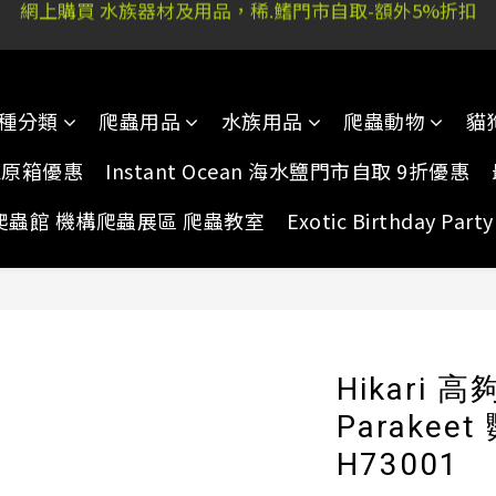
 又新街51P號富祐閣16號地下｜ 稀.鰭旺角店: 西洋菜南街10
 又新街51P號富祐閣16號地下｜ 稀.鰭旺角店: 西洋菜南街10
種分類
爬蟲用品
水族用品
爬蟲動物
貓
家原箱優惠
Instant Ocean 海水鹽門市自取 9折優惠
爬蟲館 機構爬蟲展區 爬蟲教室
Exotic Birthday Pa
Hikari 高
Parakee
H73001