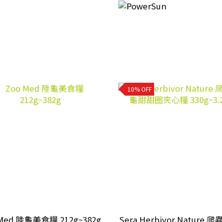
10% OFF
 Med 陸龜美食糧 212g~382g
Sera Herbivor Nature 