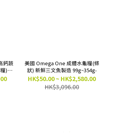
臭高鈣蔬
美國 Omega One 成體水龜糧(條
糧)
狀) 新鮮三文魚製造 99g~354g-
.00
HK$50.00 ~ HK$2,580.00
HK$3,096.00