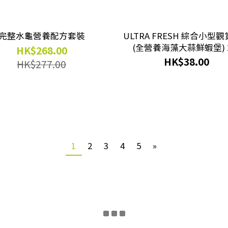
完整水龜營養配方套裝
ULTRA FRESH 綜合小型
(全營養海藻大蒜鮮蝦堡) 2
HK$268.00
(60ml) # UF 86081
HK$38.00
HK$277.00
1
2
3
4
5
»