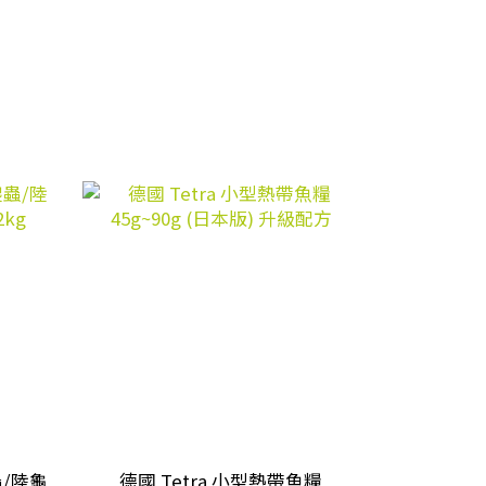
爬蟲/陸龜
德國 Tetra 小型熱帶魚糧