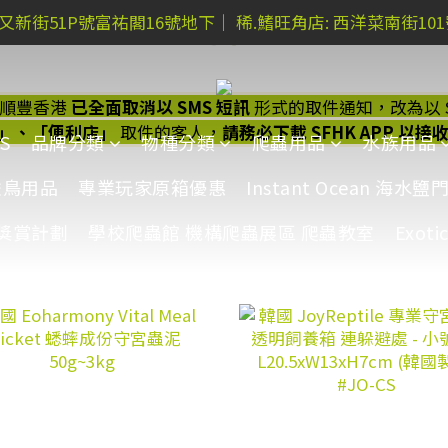
 又新街51P號富祐閣16號地下｜ 稀.鰭旺角店: 西洋菜南街10
 又新街51P號富祐閣16號地下｜ 稀.鰭旺角店: 西洋菜南街10
網上購買 水族器材及用品，稀.鰭門市自取-額外5%折扣
於順豐香港
已全面取消以 SMS 短訊
形式的取件通知，改為以 S
 又新街51P號富祐閣16號地下｜ 稀.鰭旺角店: 西洋菜南街10
」、「便利店」
取件的客人，
請務必下載 SFHK APP 以
S
品牌分類
物種分類
爬蟲用品
水族用品
雀鳥用品
專業玩家原箱優惠
Instant Ocean 海
獎賞計劃
學校爬蟲館 機構爬蟲展區 爬蟲教室
Exoti