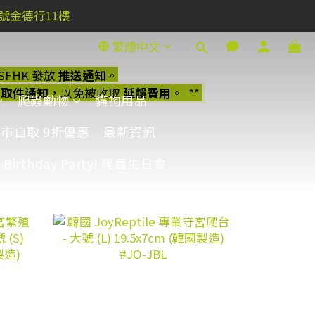
1號金德行11樓
1號金德行11樓
繁體中文
FHK 發放
推送通知
。
1號金德行11樓
接收取件通知
，以免被收取
延誤費用
。 **
爬蟲動物
貓狗用品
水鹽門市自取 9折優惠
最新資訊
c Birthday Party! 爬蟲生日會