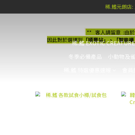
稀.鰭元朗店:
稀.鰭元朗店:
** 客人請留意 :由
稀.鰭元朗店:
因此對於選擇到
「順豐站」、「智能櫃
稀.鰭 EXOTIC CREATURE
冬季必備產品
小動物及
稀.鰭 特選優惠速報
會員