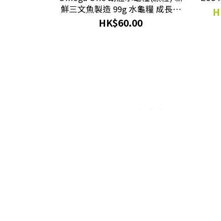
鮮三文魚製造 99g 水龜糧 成長配
H
方 巴西龜 澤龜 箱龜 適用 #
HK$60.00
OM02314