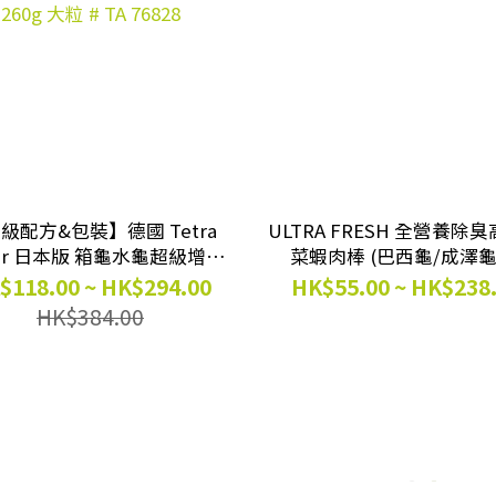
級配方&包裝】德國 Tetra
ULTRA FRESH 全營養除
per 日本版 箱龜水龜超級增色
菜蝦肉棒 (巴西龜/成澤龜
15cm以上水龜用) 260g 大粒
95g~1kg
$118.00 ~ HK$294.00
HK$55.00 ~ HK$238
# TA 76828
HK$384.00