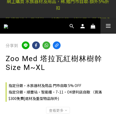
扣
稀.鰭元朗店: 又新街51P號富祐閣16號地下｜ 稀.鰭旺角
店: 西洋菜南街101號金德行11樓
稀.鰭元朗店: 又新街51P號富祐閣16號地下｜ 稀.鰭旺角
店: 西洋菜南街101號金德行11樓
分享到
Zoo Med 塔拉瓦紅樹林樹幹
Size M~XL
指定分類，水族器材及用品 門市自取 5% OFF
指定分類，順豐站，智能櫃，7-11，OK便利店自取 （買滿
$300免費|底材及重型物品除外)
查看更多