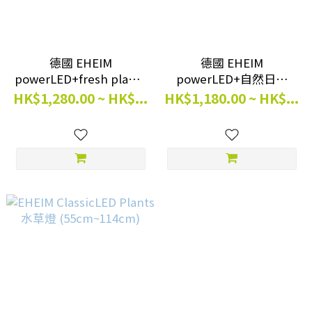
德國 EHEIM
德國 EHEIM
powerLED+fresh plants
powerLED+自然日光
水草燈 (LK1)
360mm~1349mm
HK$1,280.00 ~ HK$...
HK$1,180.00 ~ HK$...
360mm~1349mm
(13w~39W)
(15W~44W)