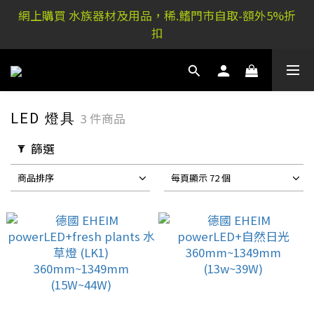
稀.鰭元朗店: 又新街51P號富祐閣16號地下｜ 稀.鰭旺角
網上購買 水族器材及用品，稀.鰭門市自取-額外5%折
店: 西洋菜南街101號金德行11樓
扣
稀.鰭元朗店: 又新街51P號富祐閣16號地下｜ 稀.鰭旺角
店: 西洋菜南街101號金德行11樓
LED 燈具
3 件商品
篩選
商品排序
每頁顯示 72 個