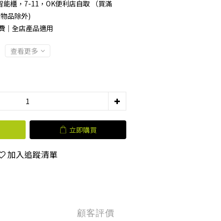
能櫃，7-11，OK便利店自取 （買滿
型物品除外)
運費｜全店產品適用
查看更多
立即購買
加入追蹤清單
顧客評價