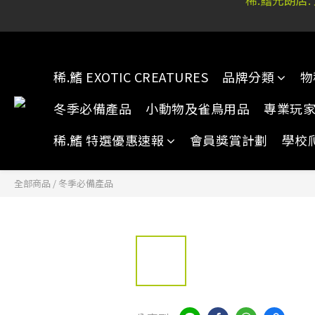
稀.鰭元朗店:
稀.鰭元朗店:
稀.鰭 EXOTIC CREATURES
品牌分類
物
冬季必備產品
小動物及雀鳥用品
專業玩
稀.鰭 特選優惠速報
會員獎賞計劃
學校
全部商品
/
冬季必備產品