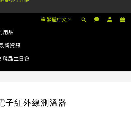
1號金德行11樓
繁體中文
1號金德行11樓
狗用品
最新資訊
rty! 爬蟲生日會
立即購買
d 電子紅外線測溫器