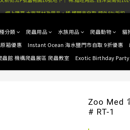
 又新街51P號富祐閣16號地下｜ 稀.鰭旺角店: 西洋菜南街10
網上購買 水族器材及用品，稀.鰭門市自取-額外5%折扣
 又新街51P號富祐閣16號地下｜ 稀.鰭旺角店: 西洋菜南街10
種分類
爬蟲用品
水族用品
爬蟲動物
貓
家原箱優惠
Instant Ocean 海水鹽門市自取 9折優惠
爬蟲館 機構爬蟲展區 爬蟲教室
Exotic Birthday Pa
Zoo Me
# RT-1