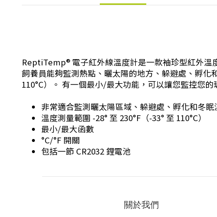
ReptiTemp® 電子紅外線溫度計是一款袖珍型
飼養員能夠監測熱點、曬太陽的地方、躲避處、孵化和冬眠溫度
110°C）。 有一個最小/最大功能，可以讓您監控您
非常適合監測曬太陽區域、躲避處、孵化和冬眠
溫度測量範圍 -28° 至 230°F（-33° 至 110°C）
最小/最大函數
°C/°F 開關
包括一節 CR2032 鋰電池
關於我們