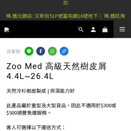
稀.鰭元朗店: 又新街51P號富祐閣16號地下｜ 稀.鰭旺角
稀.鰭元朗店: 又新街51P號富祐閣16號地下｜ 稀.鰭旺角
店: 西洋菜南街101號金德行11樓
店: 西洋菜南街101號金德行11樓
分享到
Zoo Med 高級天然樹皮屑
4.4L~26.4L
天然冷杉樹皮製成 | 保濕能力好
此產品屬於重型及大型貨品，因此不適用於$300或
$500順豐免運服務。
客人可選擇以下運送方式：