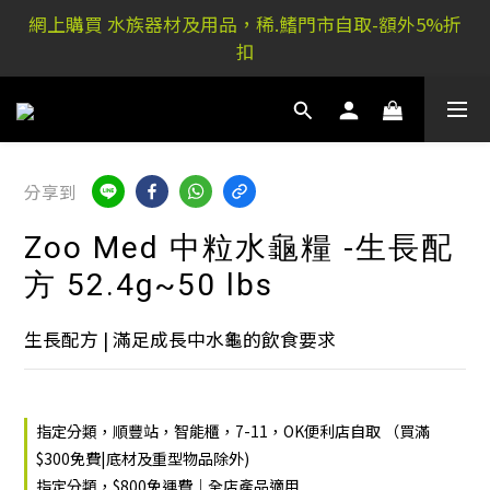
網上購買 水族器材及用品，稀.鰭門市自取-額外5%折
稀.鰭元朗店: 又新街51P號富祐閣16號地下｜ 稀.鰭旺角
扣
店: 西洋菜南街101號金德行11樓
稀.鰭元朗店: 又新街51P號富祐閣16號地下｜ 稀.鰭旺角
店: 西洋菜南街101號金德行11樓
分享到
Zoo Med 中粒水龜糧 -生長配
方 52.4g~50 lbs
生長配方 | 滿足成長中水龜的飲食要求
指定分類，順豐站，智能櫃，7-11，OK便利店自取 （買滿
$300免費|底材及重型物品除外)
指定分類，$800免運費｜全店產品適用