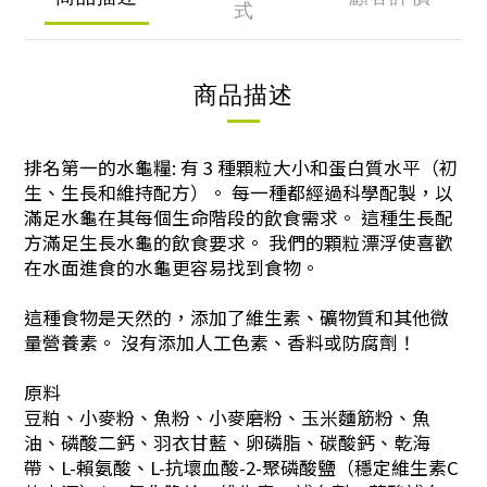
式
商品描述
排名第一的水龜糧: 有 3 種顆粒大小和蛋白質水平（初
生、生長和維持配方）。 每一種都經過科學配製，以
滿足水龜在其每個生命階段的飲食需求。 這種生長配
方滿足生長水龜的飲食要求。 我們的顆粒漂浮使喜歡
在水面進食的水龜更容易找到食物。
這種食物是天然的，添加了維生素、礦物質和其他微
量營養素。 沒有添加人工色素、香料或防腐劑！
原料
豆粕、小麥粉、魚粉、小麥磨粉、玉米麵筋粉、魚
油、磷酸二鈣、羽衣甘藍、卵磷脂、碳酸鈣、乾海
帶、L-賴氨酸、L-抗壞血酸-2-聚磷酸鹽（穩定維生素C