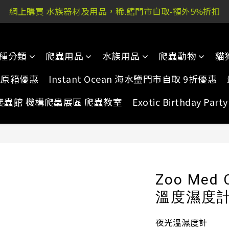
網上購買 水族器材及用品，稀.鰭門市自取-額外5%折扣
 又新街51P號富祐閣16號地下｜ 稀.鰭旺角店: 西洋菜南街10
 又新街51P號富祐閣16號地下｜ 稀.鰭旺角店: 西洋菜南街10
種分類
爬蟲用品
水族用品
爬蟲動物
貓
家原箱優惠
Instant Ocean 海水鹽門市自取 9折優惠
爬蟲館 機構爬蟲展區 爬蟲教室
Exotic Birthday Pa
Zoo Med
溫度濕度計 
夜光溫濕度計