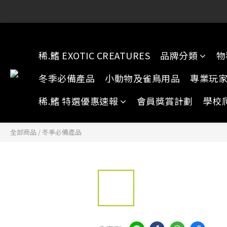
稀.鰭元朗店:
稀.鰭元朗店:
稀.鰭 EXOTIC CREATURES
品牌分類
物
冬季必備產品
小動物及雀鳥用品
專業玩
稀.鰭 特選優惠速報
會員獎賞計劃
學校
全部商品
/
冬季必備產品