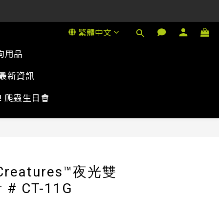
1號金德行11樓
1號金德行11樓
繁體中文
狗用品
最新資訊
rty! 爬蟲生日會
 Creatures™夜光雙
# CT-11G