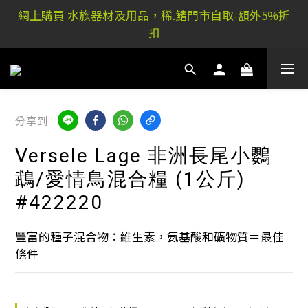
稀.鰭元朗店: 又新街51P號富祐閣16號地下｜ 稀.鰭旺角
網上購買 水族器材及用品，稀.鰭門市自取-額外5%折
店: 西洋菜南街101號金德行11樓
扣
稀.鰭元朗店: 又新街51P號富祐閣16號地下｜ 稀.鰭旺角
店: 西洋菜南街101號金德行11樓
分享到
Versele Lage 非洲長尾小鸚
鵡/愛情鳥混合糧 (1公斤)
#422220
豐富的種子混合物：維生素，氨基酸和礦物質＝最佳
條件