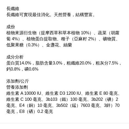
長纖維
長纖維可實現最佳消化。天然營養，結構豐富。
成份
植物來源衍生物（提摩西草和草本植物 10%）、蔬菜（胡蘿
蔔 4%）、植物蛋白提取物、種子（亞麻籽 2%）、礦物質、
低聚果糖（0.3%）、金盞花、絲蘭
成分分析
蛋白質14.0%，脂肪含量3.0%，粗纖維20.0%，粗灰分7.5%，
鈣0.8%，磷0.6%
添加劑/公斤
營養添加劑
維生素 A 10000 IU、維生素 D3 1200 IU、維生素 E 80 毫克、
維生素 C 100 毫克、3b103（鐵）100 毫克、3b202（碘）2
毫克、E4（銅）10 毫克、3b502（錳）7603 毫克、3鋅）70
毫克，E8（硒）0.2 毫克