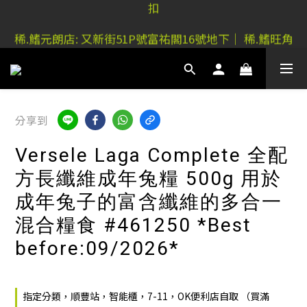
稀.鰭元朗店: 又新街51P號富祐閣16號地下｜ 稀.鰭旺角
稀.鰭元朗店: 又新街51P號富祐閣16號地下｜ 稀.鰭旺角
店: 西洋菜南街101號金德行11樓
店: 西洋菜南街101號金德行11樓
分享到
Versele Laga Complete 全配
方長纖維成年兔糧 500g 用於
成年兔子的富含纖維的多合一
混合糧食 #461250 *Best
before:09/2026*
指定分類，順豐站，智能櫃，7-11，OK便利店自取 （買滿