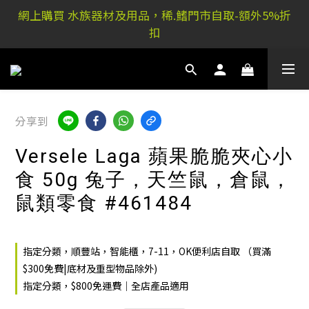
稀.鰭元朗店: 又新街51P號富祐閣16號地下｜ 稀.鰭旺角
網上購買 水族器材及用品，稀.鰭門市自取-額外5%折
店: 西洋菜南街101號金德行11樓
扣
稀.鰭元朗店: 又新街51P號富祐閣16號地下｜ 稀.鰭旺角
店: 西洋菜南街101號金德行11樓
分享到
Versele Laga 蘋果脆脆夾心小
食 50g 兔子，天竺鼠，倉鼠，
鼠類零食 #461484
指定分類，順豐站，智能櫃，7-11，OK便利店自取 （買滿
$300免費|底材及重型物品除外)
指定分類，$800免運費｜全店產品適用