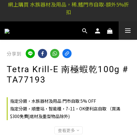
網上購買 水族器材及用品，稀.鰭門市自取-額外5%折
稀.鰭元朗店: 又新街51P號富祐閣16號地下｜ 稀.鰭旺角
扣
店: 西洋菜南街101號金德行11樓
稀.鰭元朗店: 又新街51P號富祐閣16號地下｜ 稀.鰭旺角
店: 西洋菜南街101號金德行11樓
分享到
Tetra Krill-E 南極蝦乾100g #
TA77193
指定分類，水族器材及用品 門市自取 5% OFF
指定分類，順豐站，智能櫃，7-11，OK便利店自取 （買滿
$300免費|底材及重型物品除外)
查看更多