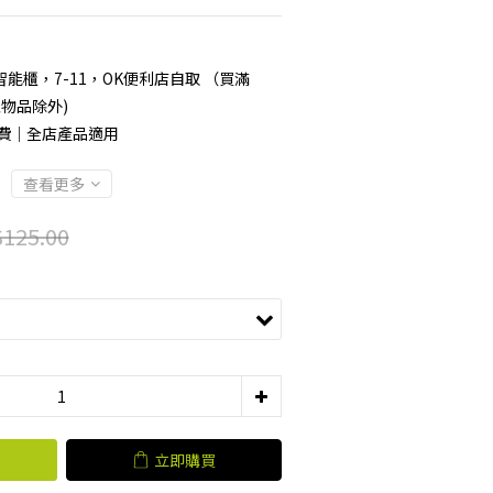
能櫃，7-11，OK便利店自取 （買滿
型物品除外)
運費｜全店產品適用
查看更多
125.00
立即購買