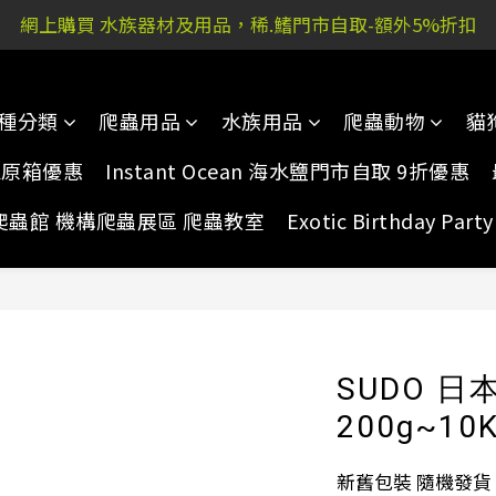
網上購買 水族器材及用品，稀.鰭門市自取-額外5%折扣
 又新街51P號富祐閣16號地下｜ 稀.鰭旺角店: 西洋菜南街10
 又新街51P號富祐閣16號地下｜ 稀.鰭旺角店: 西洋菜南街10
種分類
爬蟲用品
水族用品
爬蟲動物
貓
家原箱優惠
Instant Ocean 海水鹽門市自取 9折優惠
爬蟲館 機構爬蟲展區 爬蟲教室
Exotic Birthday Pa
SUDO 
200g~10
新舊包裝 隨機發貨