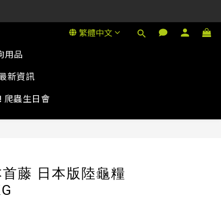
1號金德行11樓
1號金德行11樓
繁體中文
狗用品
最新資訊
rty! 爬蟲生日會
立即購買
日本首藤 日本版陸龜糧
KG