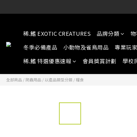
稀.鰭元朗店:
稀.鰭元朗店:
稀.鰭 EXOTIC CREATURES
品牌分類
物
冬季必備產品
小動物及雀鳥用品
專業玩
稀.鰭 特選優惠速報
會員獎賞計劃
學校
全部商品
/
爬蟲用品
/
以產品類型分類
/
糧食