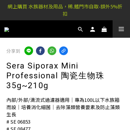
網上購買 水族器材及用品，稀.鰭門市自取-額外5%折
稀.鰭元朗店: 又新街51P號富祐閣16號地下｜ 稀.鰭旺角
扣
店: 西洋菜南街101號金德行11樓
稀.鰭元朗店: 又新街51P號富祐閣16號地下｜ 稀.鰭旺角
店: 西洋菜南街101號金德行11樓
分享到
Sera Siporax Mini
Professional 陶瓷生物珠
35g~210g
內部/外部/滴流式過濾器適用｜專為100L以下水族箱
而設｜培養消化細菌｜去除藻類營養要素及防止藻類
生長
# SE 06853
# SE 08477