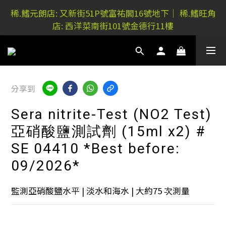
稀.鰭元朗店: 又新街51P號富祐閣16號地下｜ 稀.鰭旺角
稀.鰭元朗店: 又新街51P號富祐閣16號地下｜ 稀.鰭旺角
店: 西洋菜南街101號金德行11樓
店: 西洋菜南街101號金德行11樓
網上購買 水族器材及用品，稀.鰭門市自取-額外5%折
扣
稀.鰭元朗店: 又新街51P號富祐閣16號地下｜ 稀.鰭旺角
分享到
店: 西洋菜南街101號金德行11樓
Sera nitrite-Test (NO2 Test)
亞硝酸鹽測試劑 (15ml x2) #
SE 04410 *Best before:
09/2026*
監測亞硝酸鹽水平 | 淡水和海水 | 大約75 次測量