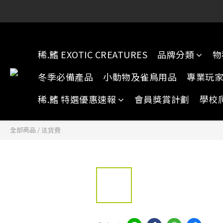
稀.鰭元朗店:
稀.鰭元朗店:
稀.鰭 EXOTIC CREATURES
品牌分類
物
冬季必備產品
小動物及雀鳥用品
專業玩
稀.鰭 特選優惠速報
會員獎賞計劃
學校
全部商品
/
送貨費