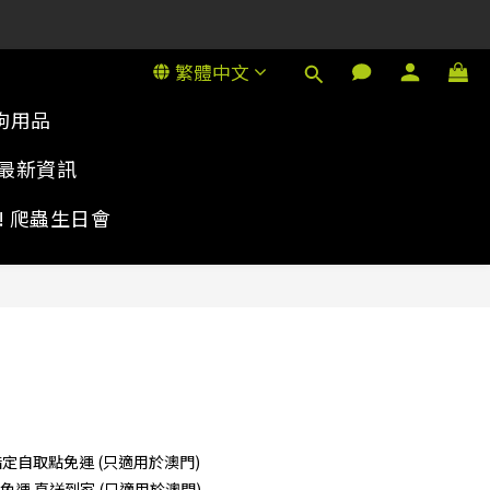
1號金德行11樓
1號金德行11樓
繁體中文
狗用品
最新資訊
rty! 爬蟲生日會
立即購買
 指定自取點免運 (只適用於澳門)
0 免運 直送到家 (只適用於澳門)