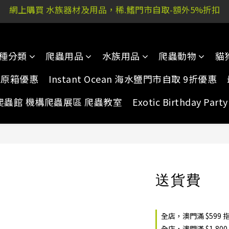
網上購買 水族器材及用品，稀.鰭門市自取-額外5%折扣
 又新街51P號富祐閣16號地下｜ 稀.鰭旺角店: 西洋菜南街10
 又新街51P號富祐閣16號地下｜ 稀.鰭旺角店: 西洋菜南街10
種分類
爬蟲用品
水族用品
爬蟲動物
貓
家原箱優惠
Instant Ocean 海水鹽門市自取 9折優惠
爬蟲館 機構爬蟲展區 爬蟲教室
Exotic Birthday Pa
送貨費
全店，澳門滿 $599
全店，澳門滿 $1,80