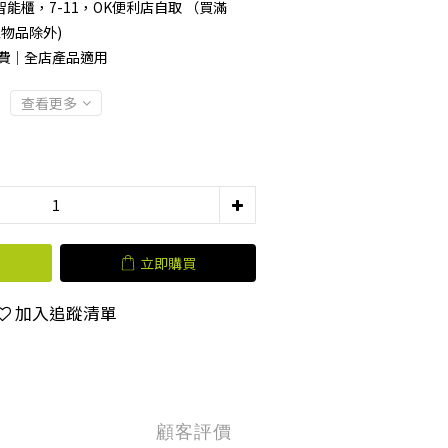
能櫃，7-11，OK便利店自取 （買滿
型物品除外)
運費｜全店產品適用
查看更多
立即購買
加入追蹤清單
顧客評價