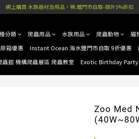
 又新街51P號富祐閣16號地下｜ 稀.鰭旺角店: 西洋菜南街10
網上購買 水族器材及用品，稀.鰭門市自取-額外5%折扣
 又新街51P號富祐閣16號地下｜ 稀.鰭旺角店: 西洋菜南街10
種分類
爬蟲用品
水族用品
爬蟲動物
貓
家原箱優惠
Instant Ocean 海水鹽門市自取 9折優惠
爬蟲館 機構爬蟲展區 爬蟲教室
Exotic Birthday Pa
Zoo Me
(40W~80W