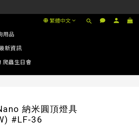
1號金德行11樓
繁體中文
1號金德行11樓
狗用品
最新資訊
rty! 爬蟲生日會
立即購買
d Nano 納米圓頂燈具
) #LF-36