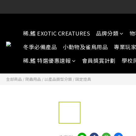
稀.鰭元朗店:
稀.鰭元朗店:
稀.鰭 EXOTIC CREATURES
品牌分類
物
冬季必備產品
小動物及雀鳥用品
專業玩
稀.鰭 特選優惠速報
會員獎賞計劃
學校
全部商品
/
爬蟲用品
/
以產品類型分類
/
固定燈具