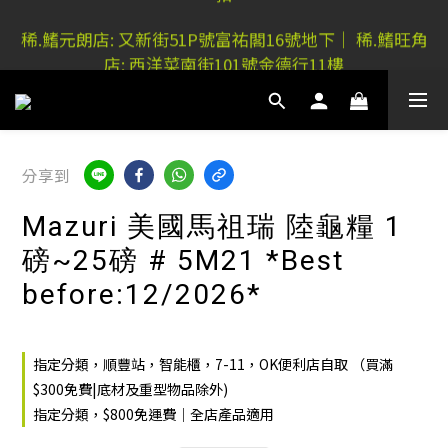
稀.鰭元朗店: 又新街51P號富祐閣16號地下｜ 稀.鰭旺角
稀.鰭元朗店: 又新街51P號富祐閣16號地下｜ 稀.鰭旺角
店: 西洋菜南街101號金德行11樓
店: 西洋菜南街101號金德行11樓
分享到
Mazuri 美國馬祖瑞 陸龜糧 1
磅~25磅 # 5M21 *Best
before:12/2026*
指定分類，順豐站，智能櫃，7-11，OK便利店自取 （買滿
$300免費|底材及重型物品除外)
指定分類，$800免運費｜全店產品適用