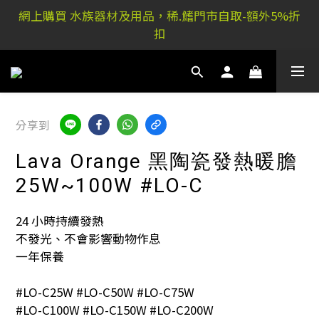
稀.鰭元朗店: 又新街51P號富祐閣16號地下｜ 稀.鰭旺角
網上購買 水族器材及用品，稀.鰭門市自取-額外5%折
店: 西洋菜南街101號金德行11樓
扣
稀.鰭元朗店: 又新街51P號富祐閣16號地下｜ 稀.鰭旺角
店: 西洋菜南街101號金德行11樓
分享到
Lava Orange 黑陶瓷發熱暖膽
25W~100W #LO-C
24 小時持續發熱
不發光、不會影響動物作息
一年保養
#LO-C25W #LO-C50W #LO-C75W 
#LO-C100W #LO-C150W #LO-C200W