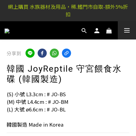
稀.鰭元朗店: 又新街51P號富祐閣16號地下｜ 稀.鰭旺角
網上購買 水族器材及用品，稀.鰭門市自取-額外5%折
店: 西洋菜南街101號金德行11樓
扣
稀.鰭元朗店: 又新街51P號富祐閣16號地下｜ 稀.鰭旺角
店: 西洋菜南街101號金德行11樓
分享到
韓國 JoyReptile 守宮餵食水
碟 (韓國製造)
(S) 小號 L3.3cm : # JO-BS
(M) 中號 L4.4cm : # JO-BM
(L) 大號 ø6.6cm : # JO-BL
韓國製造 Made in Korea