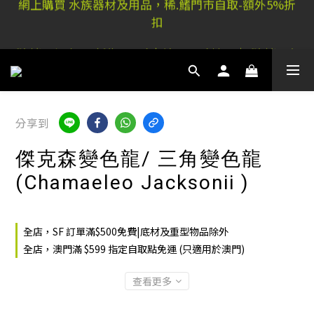
扣
稀.鰭元朗店: 又新街51P號富祐閣16號地下｜ 稀.鰭旺角
店: 西洋菜南街101號金德行11樓
稀.鰭元朗店: 又新街51P號富祐閣16號地下｜ 稀.鰭旺角
店: 西洋菜南街101號金德行11樓
分享到
傑克森變色龍/ 三角變色龍
(Chamaeleo Jacksonii )
全店，SF 訂單滿$500免費|底材及重型物品除外
全店，澳門滿 $599 指定自取點免運 (只適用於澳門)
查看更多