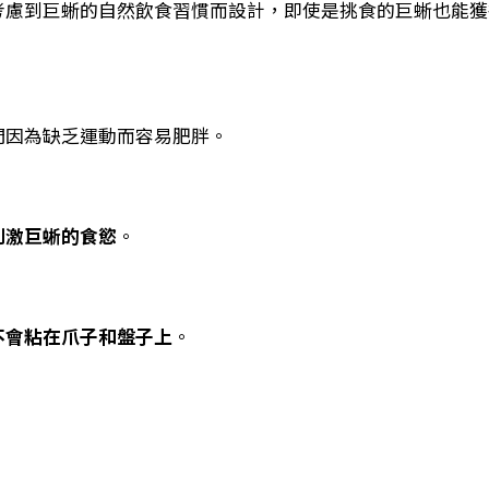
考慮到巨蜥的自然飲食習慣而設計，即使是挑食的巨蜥也能獲
們因為缺乏運動而容易肥胖。
刺激巨蜥的食慾
。
不會粘在爪子和盤子上
。