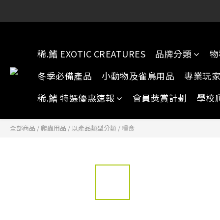
稀.鰭元朗店:
稀.鰭元朗店:
稀.鰭 EXOTIC CREATURES
品牌分類
物
冬季必備產品
小動物及雀鳥用品
專業玩
稀.鰭 特選優惠速報
會員獎賞計劃
學校
全部商品
/
爬蟲用品
/
以產品類型分類
/
糧食