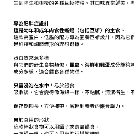
生到陸生和樹棲的各種巨蜥物種。其口味異常鮮美，
專為肥胖症設計
這是幼年和成年肉食性蜥蜴（包括巨蜥）的主食。
這款高蛋白、低脂的配方專為圈養巨蜥設計，因為它
是維持和調節體形的理想選擇。
蛋白質來源多樣
與它們的野生食物類似，
昆蟲、海鮮和雞蛋
成分能夠
成分多樣，適合餵食各種物種。
只需浸泡在水中
！易於餵食
吸收後，它會變得像海綿一樣，
不粘膩
，清潔衛生，
保存期限長，方便攜帶，減輕飼養者的餵食壓力。
易於食用的形狀
這款棒狀食物可以用鑷子或食盤餵食。
一次餵一根，也可以用來進行抓握訓練。