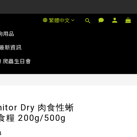
1號金德行11樓
1號金德行11樓
繁體中文
狗用品
最新資訊
rty! 爬蟲生日會
立即購買
onitor Dry 肉食性蜥
糧 200g/500g
4