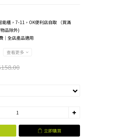
能櫃，7-11，OK便利店自取 （買滿
型物品除外)
運費｜全店產品適用
查看更多
158.00
立即購買