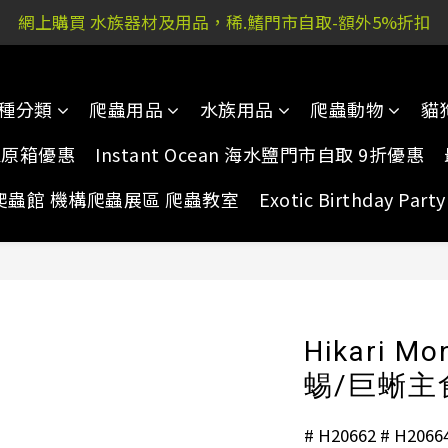
網上購買 水族器材及用品，稀.鰭門市自取-額外5%折扣
 又新街51P號富祐閣16號地下｜ 稀.鰭旺角店: 西洋菜南街10
 又新街51P號富祐閣16號地下｜ 稀.鰭旺角店: 西洋菜南街10
種分類
爬蟲用品
水族用品
爬蟲動物
貓
家原箱優惠
Instant Ocean 海水鹽門市自取 9折優惠
爬蟲館 機構爬蟲展區 爬蟲教室
Exotic Birthday Pa
Hikari M
蜴/巨蜥主食
# H20662 # H2066