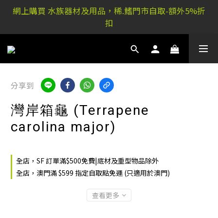
稀.鰭元朗店: 又新街51P號富祐閣16號地下｜ 稀.鰭旺角
網上購買 水族器材及用品，稀.鰭門市自取-額外5%折
店: 西洋菜南街101號金德行11樓
扣
稀.鰭元朗店: 又新街51P號富祐閣16號地下｜ 稀.鰭旺角
店: 西洋菜南街101號金德行11樓
分享到
灣岸箱龜 (Terrapene
carolina major)
全店，SF 訂單滿$500免費|底材及重型物品除外
全店，澳門滿 $599 指定自取點免運 (只適用於澳門)
查看更多