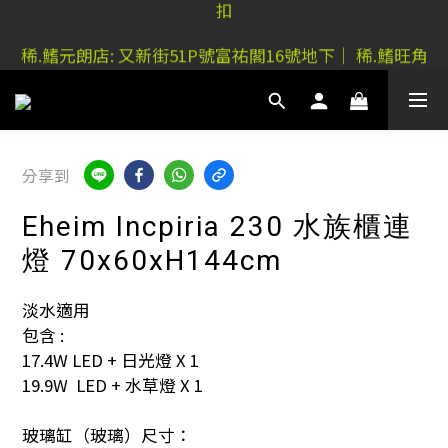
稀.鰭元朗店: 又新街51P號富祐閣16號地下｜ 稀.鰭旺角
稀.鰭元朗店: 又新街51P號富祐閣16號地下｜ 稀.鰭旺角
店: 西洋菜南街101號金德行11樓
店: 西洋菜南街101號金德行11樓
分享到
Eheim Incpiria 230 水族櫃連
燈 70x60xH144cm
淡水適用
包含 :
17.4W LED + 日光燈 X 1
19.9W  LED + 水草燈 X 1
玻璃缸（玻璃）尺寸：