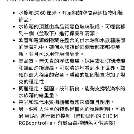
水族箱深 60 厘米，有足夠的空間容納植物和裝
飾品。
水族箱的頂蓋由高品質黑色玻璃製成，可輕鬆移
到一側（並取下）進行保養和清潔。
軟管和電源線隱藏在整合的供水軸和水族箱底部
的隱藏孔中，確保水族箱從兩側看起來都很美
觀，並且可以用作房間隔間。
高品質、無失真的浮法玻璃，採用鑽石切割玻璃
和鏡面焊接邊緣，可以清楚地看到水下世界，並
確保最大程度的安全。隱藏的加固裝置增加了坦
克的穩定性。
櫥櫃穩定、堅固，設計精良，能夠支撐裝滿水的
水族箱的總重量。
高光和現代木質櫥櫃都看起來優雅且耐用。
另一個引人注目的特點是櫃內的氛圍照明，可透
過 WLAN 進行數位控制（借助隨附的 EHEIM
RGBcontrol+e，有數百萬種顏色可供選擇）