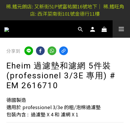
稀.鰭元朗店: 又新街51P號富祐閣16號地下｜ 稀.鰭旺角
稀.鰭元朗店: 又新街51P號富祐閣16號地下｜ 稀.鰭旺角
店: 西洋菜南街101號金德行11樓
店: 西洋菜南街101號金德行11樓
網上購買 水族器材及用品，稀.鰭門市自取-額外5%折
扣
稀.鰭元朗店: 又新街51P號富祐閣16號地下｜ 稀.鰭旺角
分享到
店: 西洋菜南街101號金德行11樓
Eheim 過濾墊和濾網 5件裝
(professionel 3/3E 專用) #
EM 2616710
德國製造
適用於 professionel 3/3e 的粗/泡棉過濾墊
包裝內含 :  過濾墊 X 4 和 濾網 X 1