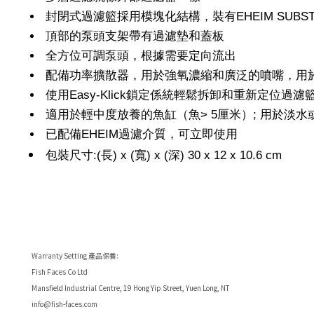
封閉式過濾籃採用模塊化結構，裝有EHEIM SUBS
頂部的泵頭支架帶有過濾墊和蓋板
全方位可調泵頭，根據需要定向流出
配備功率擴散器，用於強氧濃縮和廣泛的噴嘴，用
使用Easy-Klick鎖定係統輕鬆拆卸和重新定位過濾
適用於輕中度放養的魚缸（魚> 5厘米）; 用於淡
已配備EHEIM過濾介質，可立即使用
包裝尺寸:(長) x (寬) x (深) 30 x 12 x 10.6 cm
Warranty Setting 產品保養:
Fish Faces Co Ltd
Mansfield Industrial Centre, 19 Hong Yip Street, Yuen Long, NT
info@fish-faces.com