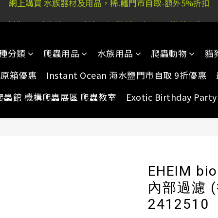
 又新街51P號富祐閣16號地下｜ 稀.鰭旺角店: 西洋菜南街10
 又新街51P號富祐閣16號地下｜ 稀.鰭旺角店: 西洋菜南街10
網上購買 水族器材及用品，稀.鰭門市自取-額外5%折扣
種分類
爬蟲用品
水族用品
爬蟲動物
貓
 又新街51P號富祐閣16號地下｜ 稀.鰭旺角店: 西洋菜南街10
家原箱優惠
Instant Ocean 海水鹽門市自取 9折優惠
爬蟲館 機構爬蟲展區 爬蟲教室
Exotic Birthday Pa
EHEIM bi
內部過濾 (
2412510