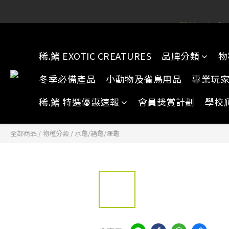
稀.鰭元朗店:
稀.鰭元朗店:
稀.鰭 EXOTIC CREATURES
品牌分類
物
稀.鰭元朗店:
冬季必備產品
小動物及雀鳥用品
專業玩
稀.鰭 特選優惠速報
會員獎賞計劃
學校
全部商品
/
物種分類
/
水龜/箱龜/澤龜