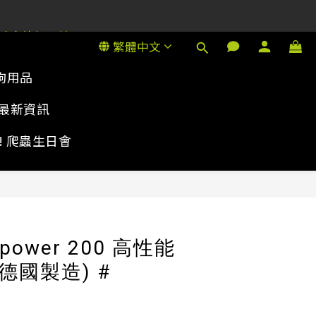
1號金德行11樓
1號金德行11樓
繁體中文
狗用品
1號金德行11樓
最新資訊
rty! 爬蟲生日會
立即購買
opower 200 高性能
德國製造) #