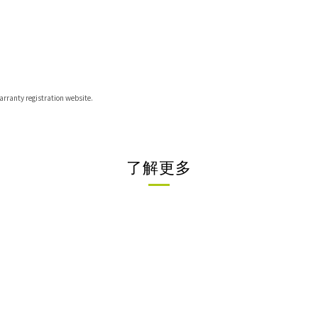
warranty registration website.
了解更多