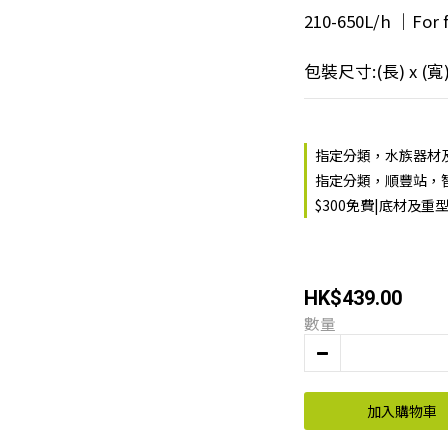
210-650L/h ｜For f
包裝尺寸:(長) x (寬) x 
指定分類，水族器材及用
指定分類，順豐站，智
$300免費|底材及重
HK$439.00
數量
加入購物車