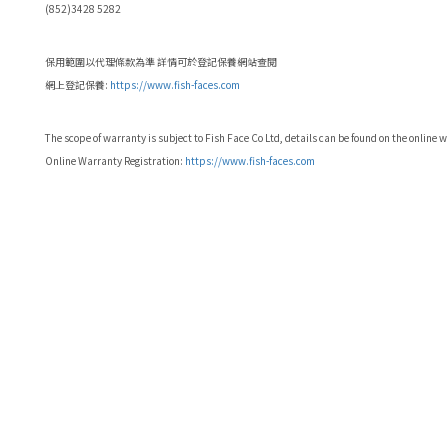
(852)3428 5282
保用範圍以代理條款為準 詳情可於登記保養網站查閱
網上登記保養:
https://www.fish-faces.com
The scope of warranty is subject to Fish Face Co Ltd, details can be found on the online 
Online Warranty Registration:
https://www.fish-faces.com