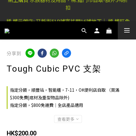
扣
稀.鰭元朗店: 又新街51P號富祐閣16號地下｜ 稀.鰭旺角
店: 西洋菜南街101號金德行11樓
稀.鰭元朗店: 又新街51P號富祐閣16號地下｜ 稀.鰭旺角
店: 西洋菜南街101號金德行11樓
分享到
Tough Cubic PVC 支架
指定分類，順豐站，智能櫃，7-11，OK便利店自取 （買滿
$300免費|底材及重型物品除外)
指定分類，$800免運費｜全店產品適用
查看更多
HK$200.00