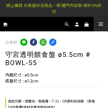
網上購買 水族器材及用品，稀.鰭門市自取-額外5%折
稀.鰭元朗店: 又新街51P號富祐閣16號地下｜ 稀.鰭旺角
扣
店: 西洋菜南街101號金德行11樓
稀.鰭元朗店: 又新街51P號富祐閣16號地下｜ 稀.鰭旺角
店: 西洋菜南街101號金德行11樓
分享到
守宮透明餵食盤 ø5.5cm #
BOWL-55
內圈尺寸 : ø5.5cm 
底盤尺寸 : ø7.2cm
指定分類，順豐站，智能櫃，7-11，OK便利店自取 （買滿
$300免費|底材及重型物品除外)