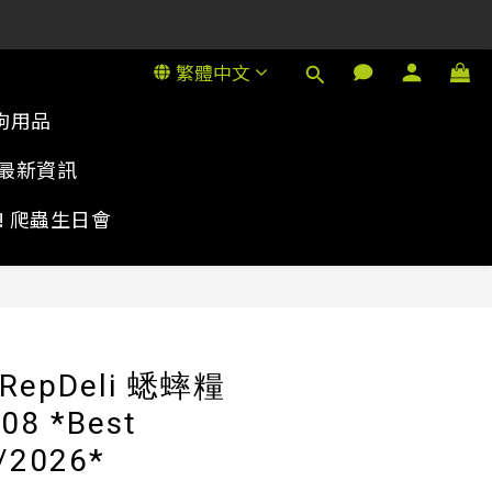
1號金德行11樓
1號金德行11樓
繁體中文
狗用品
最新資訊
rty! 爬蟲生日會
立即購買
a RepDeli 蟋蟀糧
08 *Best
/2026*