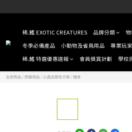
稀.鰭元朗店:
稀.鰭元朗店:
稀.鰭 EXOTIC CREATURES
品牌分類
物
冬季必備產品
小動物及雀鳥用品
專業玩
稀.鰭 特選優惠速報
會員獎賞計劃
學校
全部商品
/
爬蟲用品
/
以產品類型分類
/
糧食