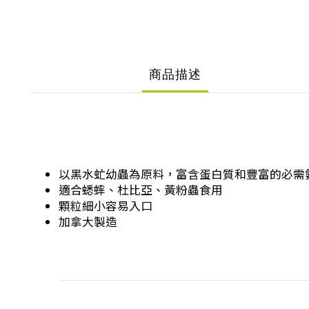
商品描述
以黑水虻幼蟲為原料，富含蛋白質和豐富的必需
適合蟋蟀、杜比亞、黃粉蟲食用
顆粒細小容易入口
加拿大製造