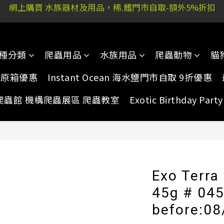
 又新街51P號富祐閣16號地下｜ 稀.鰭旺角店: 西洋菜南街10
 又新街51P號富祐閣16號地下｜ 稀.鰭旺角店: 西洋菜南街10
種分類
爬蟲用品
水族用品
爬蟲動物
貓
家原箱優惠
Instant Ocean 海水鹽門市自取 9折優惠
爬蟲館 機構爬蟲展區 爬蟲教室
Exotic Birthday Pa
Exo Terr
45g # 045
before:08