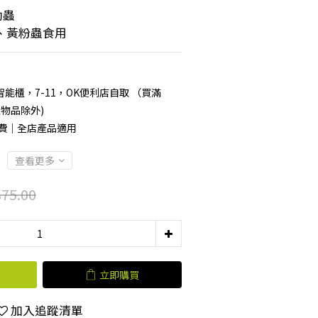
幼蟲
、黃粉蟲食用
能櫃，7-11，OK便利店自取 （買滿
型物品除外)
運費｜全店產品適用
查看更多
75.00
立即購買
加入追蹤清單